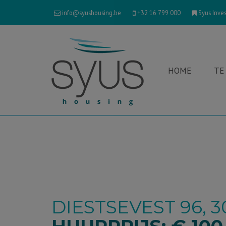
info@syushousing.be
+32 16 799 000
Syus Inves
HOME
TE
DIESTSEVEST 96, 