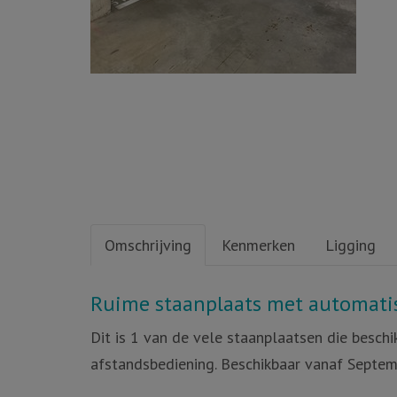
Omschrijving
Kenmerken
Ligging
Omschrijving
Ruime staanplaats met automatis
Dit is 1 van de vele staanplaatsen die besch
afstandsbediening. Beschikbaar vanaf Septe