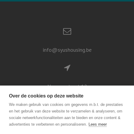
info@syushousing.be
Naamsestraat 12
3000 Leuven
Over de cookies op deze website
We maken gebruik van cookies om gegevens m.b.t. de prestaties
en het gebruik van deze website te verzamelen & analyseren, om
sociale netwerkfunctionaliteiten aan te bieden en onze content &
advertenties te verbeteren en personaliseren.
Lees meer
+32 16 799 000