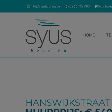
info@syushousing.be
+32 16 799 000
Syus Inves
HOME
TE
HANSWIJKSTRAAT 1