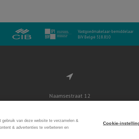
Vastgoedmakelaar-bemiddelaar
BIV België 518.810
Naamsestraat 12
3000 Leuven
t gebruik van deze website te verzamelen &
Cookie-instelli
ontent & advertenties te verbeteren en