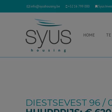
info@syushousing.be
+32 16 799 000
Syus Inves
HOME
TE
DIESTSEVEST 96 / 