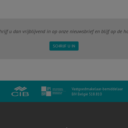
ijf u dan vrijblijvend in op onze nieuwsbrief en blijf op de 
SCHRIJF U IN
Vastgoedmakelaar-bemiddelaar
BIV België 518.810